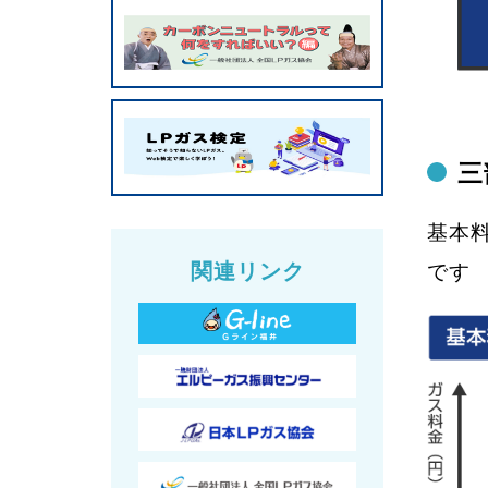
三
基本
関連リンク
です