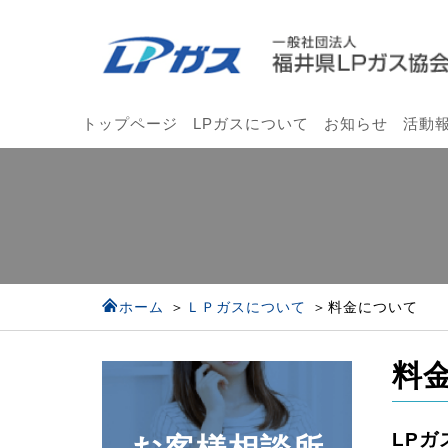
LP
ガ
ス
に
トップページ
LPガスについて
お知らせ
活動
つ
い
て
|
一
般
ホーム
ＬＰガスについて
料金について
社
団
料
法
人
福
LP