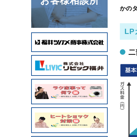
お客様相談所
井
かの
県
LP
L
ガ
ス
協
二
会