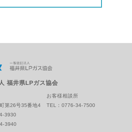
人 福井県LPガス協会
お客様相談所
第26号35番地4
TEL：
0776-34-7500
4-3930
4-3940