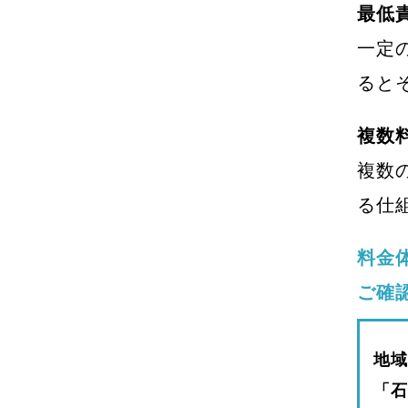
最低
一定
ると
複数
複数
る仕
料金
ご確
地域
「石